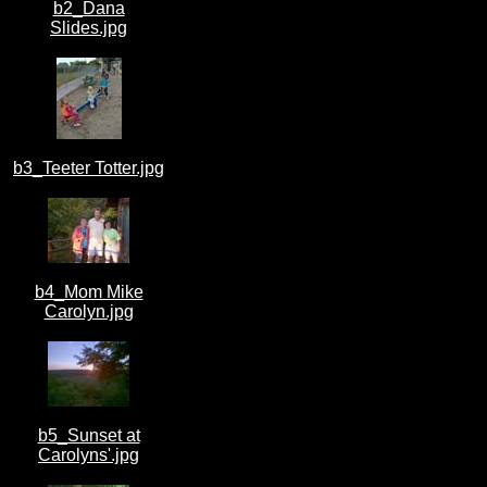
b2_Dana
Slides.jpg
b3_Teeter Totter.jpg
b4_Mom Mike
Carolyn.jpg
b5_Sunset at
Carolyns'.jpg