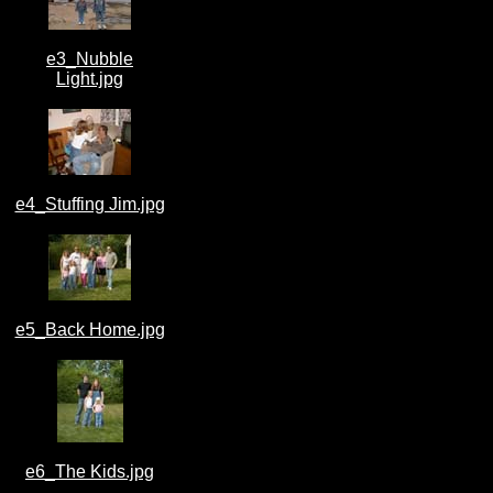
e3_Nubble
Light.jpg
e4_Stuffing Jim.jpg
e5_Back Home.jpg
e6_The Kids.jpg