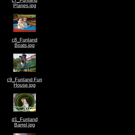
c7_Funland
Planes.jpg
c8_Funland
Boats.jpg
c9_Funland Fun
House.jpg
d1_Funland
Barrel.jpg