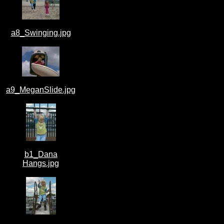
a8_Swinging.jpg
a9_MeganSlide.jpg
b1_Dana
Hangs.jpg