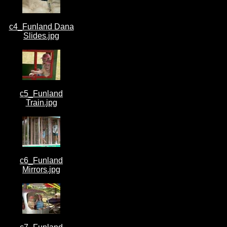
c4_Funland Dana
Slides.jpg
c5_Funland
Train.jpg
c6_Funland
Mirrors.jpg