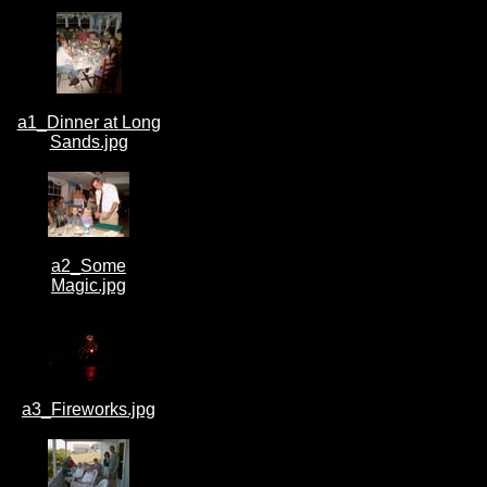
a1_Dinner at Long
Sands.jpg
a2_Some
Magic.jpg
a3_Fireworks.jpg